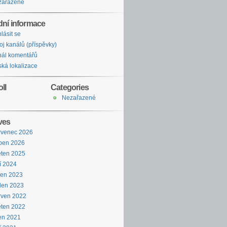
zařazené
dní informace
hlásit se
oj kanálů (příspěvky)
ál komentářů
ká lokalizace
ll
Categories
Nezařazené
ves
rvenec 2026
ben 2026
ten 2025
í 2024
pen 2023
den 2023
rven 2022
ten 2022
en 2021