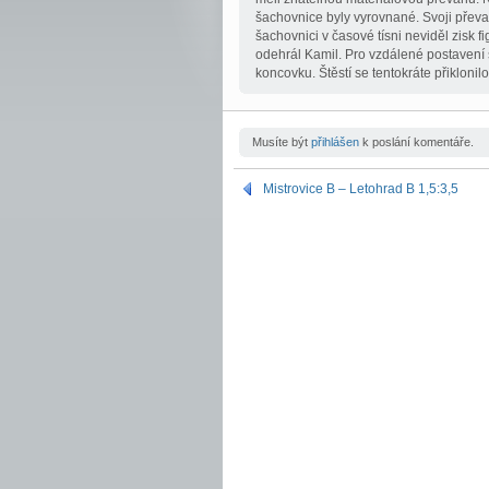
šachovnice byly vyrovnané. Svoji převah
šachovnici v časové tísni neviděl zisk fi
odehrál Kamil. Pro vzdálené postavení
koncovku. Štěstí se tentokráte přikloni
Musíte být
přihlášen
k poslání komentáře.
Mistrovice B – Letohrad B 1,5:3,5