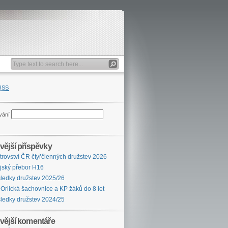
RSS
vání
vější příspěvky
trovství ČR čtyřčlenných družstev 2026
jský přebor H16
ledky družstev 2025/26
 Orlická šachovnice a KP žáků do 8 let
ledky družstev 2024/25
vější komentáře