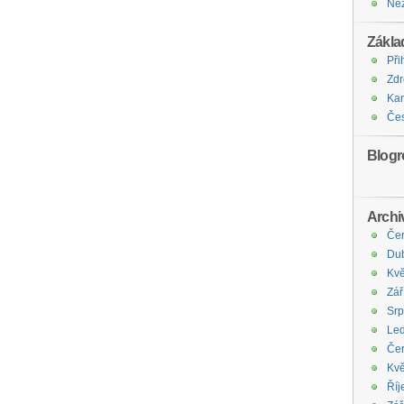
Ne
Zákla
Při
Zdr
Kan
Čes
Blogro
Archi
Če
Du
Kvě
Zář
Sr
Le
Če
Kvě
Říj