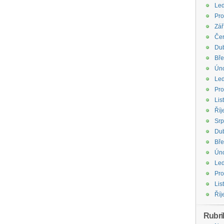
Le
Pro
Zář
Če
Du
Bř
Ún
Le
Pro
Lis
Říj
Sr
Du
Bř
Ún
Le
Pro
Lis
Říj
Rubri