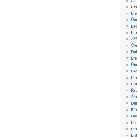
Zář
Če
Bř
Ún
Le
Pro
Zář
Če
Du
Bř
Ún
Le
Pro
Lis
Říj
Sr
Du
Bř
Ún
Le
Pro
Lis