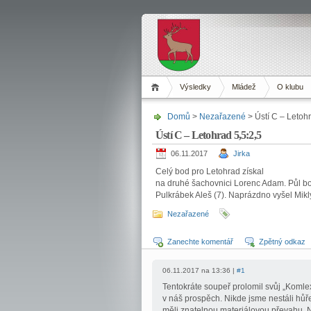
Výsledky
Mládež
O klubu
Domů
>
Nezařazené
> Ústí C – Letohr
Ústí C – Letohrad 5,5:2,5
06.11.2017
Jirka
Celý bod pro Letohrad získal
na druhé šachovnici Lorenc Adam. Půl bod
Pulkrábek Aleš (7). Naprázdno vyšel Mikly
Nezařazené
Zanechte komentář
Zpětný odkaz
06.11.2017 na 13:36 |
#1
Tentokráte soupeř prolomil svůj „Komlex 
v náš prospěch. Nikde jsme nestáli hů
měli znatelnou materiálovou převahu. N