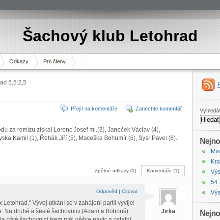
Šachový klub Letohrad
Odkazy
Pro členy
ad 5,5:2,5
Přejít na komentáře
Zanechte komentář
Vyhledá
u za remízu získal Lorenc Josef ml.(3), Janeček Václav (4),
ska Kamil (1), Řehák Jiří (5), Maceška Bohumír (6), Sysr Pavel (8).
Nejno
Mis
Kra
Zpětné odkazy (0)
Komentáře (1)
Výs
54.
Odpověd
|
Citovat
Výs
Letohrad.“ Vývoj utkání se v zahájení partií vyvíjel
ře. Na druhé a šesté šachovnici (Adam a Bohouš)
Jirka
Nejno
a páté šachovnici jsem měl pěšce navíc a ostatní