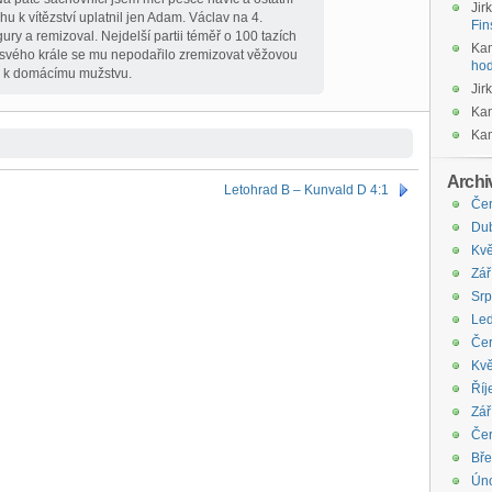
Jir
u k vítězství uplatnil jen Adam. Václav na 4.
Fin
gury a remizoval. Nejdelší partii téměř o 100 tazích
Kam
 svého krále se mu nepodařilo zremizovat věžovou
hod
lo k domácímu mužstvu.
Jir
Kam
Kam
Archi
Letohrad B – Kunvald D 4:1
Če
Du
Kvě
Zář
Sr
Le
Če
Kvě
Říj
Zář
Če
Bř
Ún