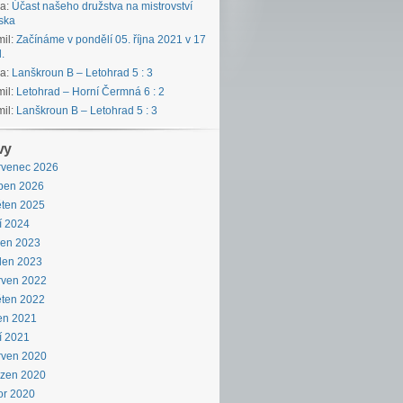
ka
:
Účast našeho družstva na mistrovství
ska
il
:
Začínáme v pondělí 05. října 2021 v 17
.
ka
:
Lanškroun B – Letohrad 5 : 3
il
:
Letohrad – Horní Čermná 6 : 2
il
:
Lanškroun B – Letohrad 5 : 3
vy
rvenec 2026
ben 2026
ten 2025
í 2024
pen 2023
den 2023
rven 2022
ten 2022
en 2021
í 2021
rven 2020
ezen 2020
or 2020