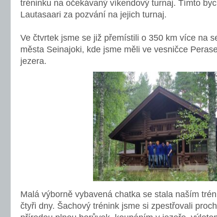
tréninku na očekávaný víkendový turnaj. Tímto by
Lautasaari za pozvání na jejich turnaj.
Ve čtvrtek jsme se již přemístili o 350 km více na s
města Seinajoki, kde jsme měli ve vesničce Perase
jezera.
Malá výborně vybavená chatka se stala naším tré
čtyři dny. Šachový trénink jsme si zpestřovali pro