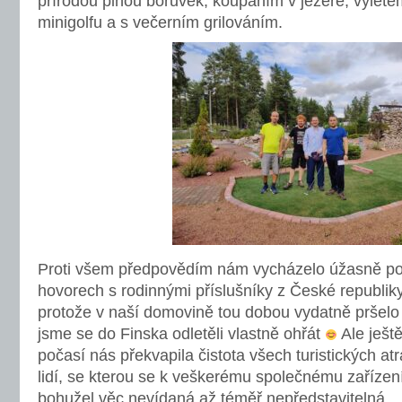
přírodou plnou borůvek, koupáním v jezeře, výlete
minigolfu a s večerním grilováním.
Proti všem předpovědím nám vycházelo úžasně poč
hovorech s rodinnými příslušníky z České republik
protože v naší domovině tou dobou vydatně pršelo 
jsme se do Finska odletěli vlastně ohřát
Ale ješt
počasí nás překvapila čistota všech turistických at
lidí, se kterou se k veškerému společnému zařízen
bohužel věc nevídaná až téměř nepředstavitelná.