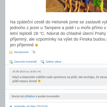
Na zpáteční cestě do Helsinek jsme se zastavili vy
jednoho z jezer u Tampere a poté i u moře přímo 
letní teplotě 28 °C. Návrat do chladné úterní Prahy
příjemný, ale vzpomínky na výlet do Finska budou 
jen příjemné
Nezařazené
Zanechte komentář
Zpětný odkaz
20.08.2023 na 14:50 |
#1
Když si klepnutím zvětším naše sportovce na pláži, tak nechápu, že zleva 
ještě nejsou ženatí
Musíte být
přihlášen
k poslání komentáře.
Výsledky družtev 2023/24