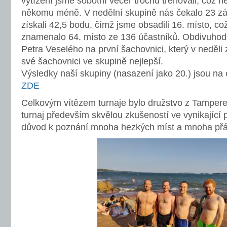
vytížení jsme sobotní večer trochu trénovali, což
někomu méně. V nedělní skupině nás čekalo 23 zá
získali 42,5 bodu, čímž jsme obsadili 16. místo, c
znamenalo 64. místo ze 136 účastníků. Obdivuhodn
Petra Veselého na první šachovnici, který v neděli 
své šachovnici ve skupině nejlepší.
Výsledky naší skupiny (nasazení jako 20.) jsou na
ZDE
Celkovým vítězem turnaje bylo družstvo z Tampere.
turnaj především skvělou zkušeností ve vynikající 
důvod k poznání mnoha hezkých míst a mnoha přáte