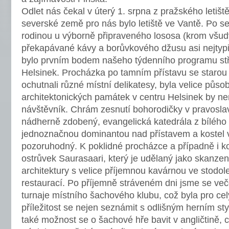
Odlet nás čekal v úterý 1. srpna z pražského letišt
severské země pro nás bylo letiště ve Vantě. Po 
rodinou u výborně připraveného lososa (krom všu
překapávané kávy a borůvkového džusu asi nejtypič
bylo prvním bodem našeho týdenního programu st
Helsinek. Procházka po tamním přístavu se starou 
ochutnali různé místní delikatesy, byla velice půso
architektonických památek v centru Helsinek by n
návštěvník. Chrám zesnutí bohorodičky v pravoslav
nádherně zdobený, evangelická katedrála z bílého
jednoznačnou dominantou nad přístavem a kostel v
pozoruhodný. K poklidné procházce a případně i k
ostrůvek Saurasaari, který je udělaný jako skanze
architektury s velice příjemnou kavárnou ve stodo
restaurací. Po příjemně stráveném dni jsme se več
turnaje místního šachového klubu, což byla pro ce
příležitost se nejen seznámit s odlišným herním st
také možnost se o šachové hře bavit v angličtině, c