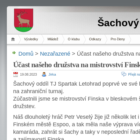
Šachový 
Výsledky
Mládež
O klubu
Odkazy
Pro členy
Domů
>
Nezařazené
> Účast našeho družstva na
Účast našeho družstva na mistrovství Fins
19.08.2023
Jirka
Přejít 
Šachový oddíl TJ Spartak Letohrad poprvé ve své hi
na zahraniční turnaj.
Zúčastnili jsme se mistrovství Finska v bleskovém
družstev.
Náš dlouholetý hráč Petr Veselý žije již několik let 
Finském městě Espoo, a tak měla naše výprava víc
kamaráda, zahrát si šachy a taky v neposlední řad
a zajímavosti Finska.