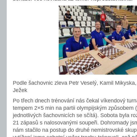
Podle šachovnic zleva Petr Veselý, Kamil Mikyska
Ježek
Po třech dnech trénování nás čekal víkendový turn
tempem 2×5 min na partii olympijským způsobem 
jednotlivých šachovnicích se sčítá). Sobota byla r
21 zápasů s nalosovanými soupeři. Dohromady jsme
nám stačilo na postup do druhé nemistrovské skupin