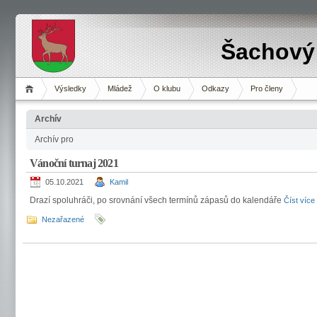
Šachový 
Výsledky
Mládež
O klubu
Odkazy
Pro členy
Archív
Archív pro
Vánoční turnaj 2021
05.10.2021
Kamil
Drazí spoluhráči, po srovnání všech termínů zápasů do kalendáře
Číst víc
Nezařazené