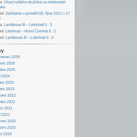
ka
:
Účast našeho družstva na mistrovství
ska
il
:
Začínáme v pondělí 05. října 2021 v 17
.
ka
:
Lanškroun B – Letohrad 5 : 3
il
:
Letohrad – Horní Čermná 6 : 2
il
:
Lanškroun B – Letohrad 5 : 3
vy
rvenec 2026
ben 2026
ten 2025
í 2024
pen 2023
den 2023
rven 2022
ten 2022
en 2021
í 2021
rven 2020
ezen 2020
or 2020