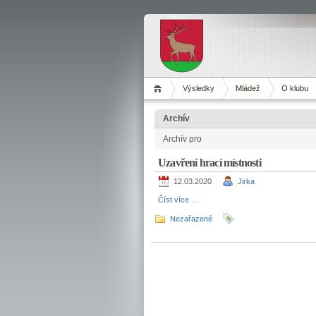
Výsledky
Mládež
O klubu
Archív
Archív pro
Uzavření hrací místnosti
12.03.2020
Jirka
Číst více …
Nezařazené