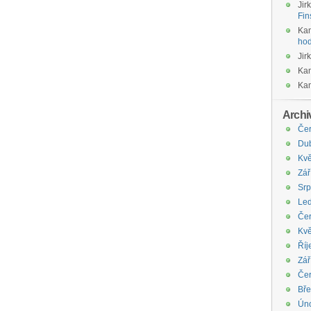
Jir
Fin
Kam
hod
Jir
Kam
Kam
Archi
Če
Du
Kvě
Zář
Sr
Le
Če
Kvě
Říj
Zář
Če
Bř
Ún