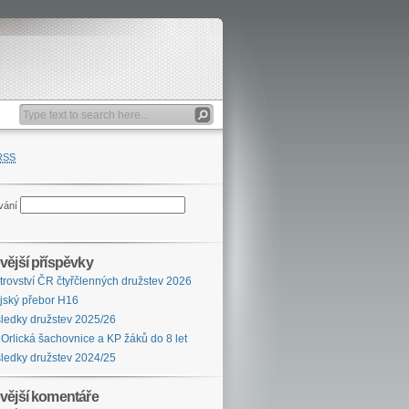
RSS
vání
vější příspěvky
trovství ČR čtyřčlenných družstev 2026
jský přebor H16
ledky družstev 2025/26
 Orlická šachovnice a KP žáků do 8 let
ledky družstev 2024/25
vější komentáře