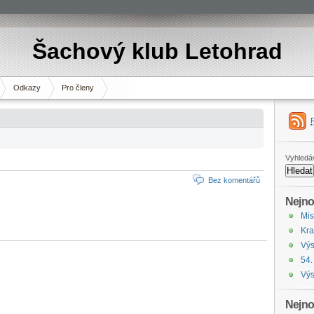
Šachový klub Letohrad
Odkazy
Pro členy
Vyhledá
Bez komentářů
Nejno
Mis
Kra
Výs
54.
Výs
Nejno