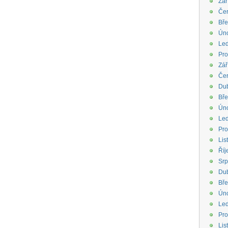
Zář
Če
Bř
Ún
Le
Pro
Zář
Če
Du
Bř
Ún
Le
Pro
Lis
Říj
Sr
Du
Bř
Ún
Le
Pro
Lis