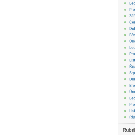
Le
Pro
Zář
Če
Du
Bř
Ún
Le
Pro
Lis
Říj
Sr
Du
Bř
Ún
Le
Pro
Lis
Říj
Rubri