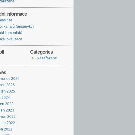
zařazené
dní informace
hlásit se
oj kanálů (příspěvky)
ál komentářů
ká lokalizace
ll
Categories
Nezařazené
ves
rvenec 2026
ben 2026
ten 2025
í 2024
pen 2023
den 2023
rven 2022
ten 2022
en 2021