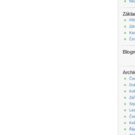
Ne
Zákla
Při
Zdr
Kan
Čes
Blogro
Archi
Če
Du
Kvě
Zář
Sr
Le
Če
Kvě
Říj